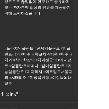
앞으로도 끊임없이 연구하고 공유하며 
모든 환자분께 최상의 진료를 제공하기 
위해 노력하겠습니다.
#풀아치임플란트
#전체임플란트
#임플
란트강의
#아주대학교치과병원
#아주대
치과
#치의학강의
#치과전공의
#레지던
트
#임플란트세미나
#심미임플란트
#기
능임플란트
#치과의사
#에투알드서울치
과
#치테리어
#이장욱원장
#이장욱외래
교수