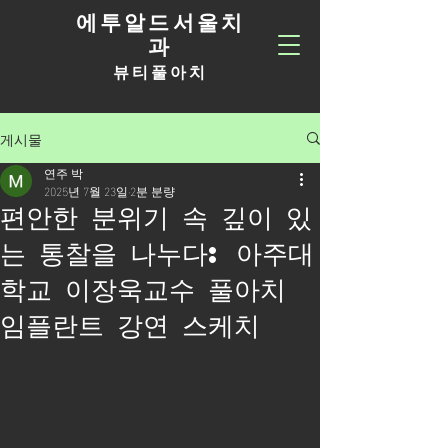
에투알드서울치
과
뷰티풀아치
게시물
연주 박
2025년 7월 23일
2분 분량
편안한 분위기 속 깊이 있
는 통찰을 나누다: 아주대
학교 이장욱교수 풀아치
임플란트 강연 스케치