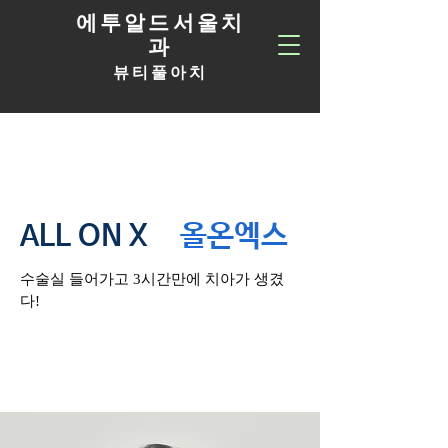
에투알드서울치
과
뷰티풀아치
ALL ON X
올온엑스
​수술실 들어가고 3시간만에 치아가 생겼
다!