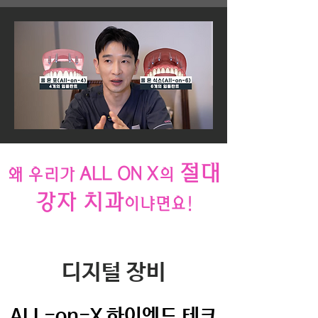
절대
ALL ON X
왜 우리가
의
강자 치과
이냐면요!
디지털 장비
ALL-on-X 하이엔드 테크