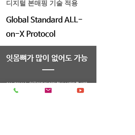
디지털 본매핑 기술 적용
Global Standard ALL-
on-X Protocol
​잇몸뼈가 많이 없어도 가능
ALL ON X 는 임플란트의 여러 회사 브랜드를 선택
할 수 있습니다.경사진 임플란트(Tilted Implant)로
수술하는 방법으로 임플란트의 각도를 30-45도 각
도 정도 기울여 식립하게 됩니다.
경사를 두어 긴 임플란트를 식립하게 되면 뼈이식 없
이도 임프란트와 접촉면을 넓혀 지지력을 강화할 수
있습니다.