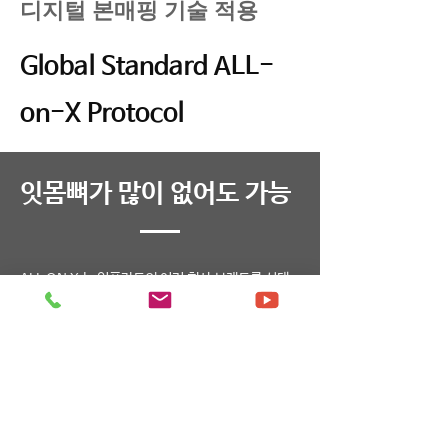
디지털 본매핑 기술 적용
Global Standard ALL-
on-X Protocol
​잇몸뼈가 많이 없어도 가능
ALL ON X 는 임플란트의 여러 회사 브랜드를 선택
할 수 있습니다.경사진 임플란트(Tilted Implant)로
수술하는 방법으로 임플란트의 각도를 30-45도 각
도 정도 기울여 식립하게 됩니다.
경사를 두어 긴 임플란트를 식립하게 되면 뼈이식 없
이도 임프란트와 접촉면을 넓혀 지지력을 강화할 수
있습니다.