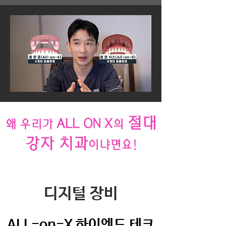
절대
ALL ON X
왜 우리가
의
강자 치과
이냐면요!
디지털 장비
ALL-on-X 하이엔드 테크