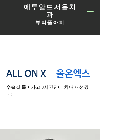
에투알드서울치
과
뷰티풀아치
ALL ON X
올온엑스
​수술실 들어가고 3시간만에 치아가 생겼
다!