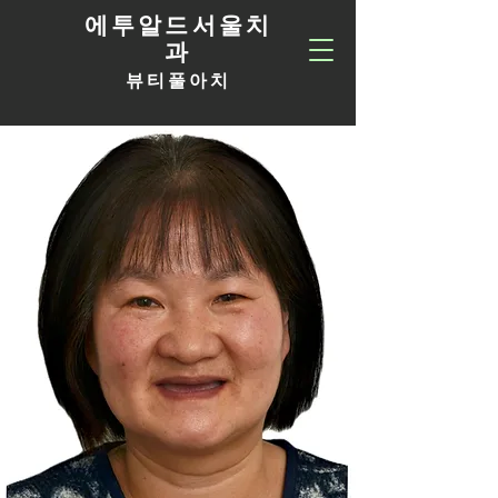
에투알드서울치
과
뷰티풀아치