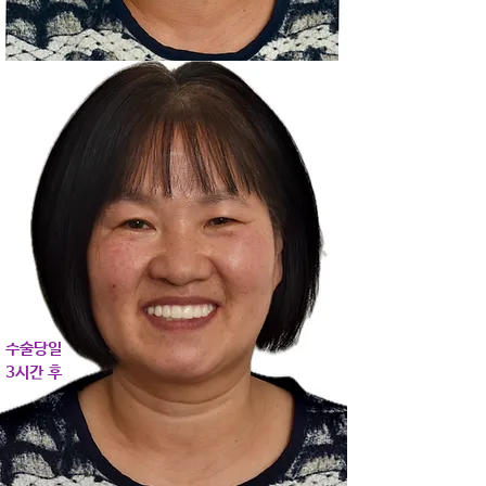
​수술당일
3시간 후