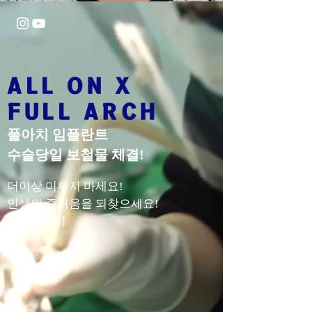
ALL ON X
FULL ARCH
​풀아치 임플란트
수술당일 보철물 체결!
더이상 미루지 마세요!
인생의 즐거움을 되찾으세요!
​뷰티풀아치