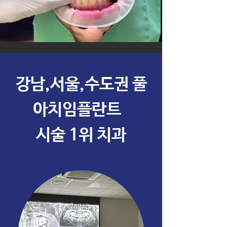
​강남,서울,수도권 풀
아치임플란트
시술 1위 치과